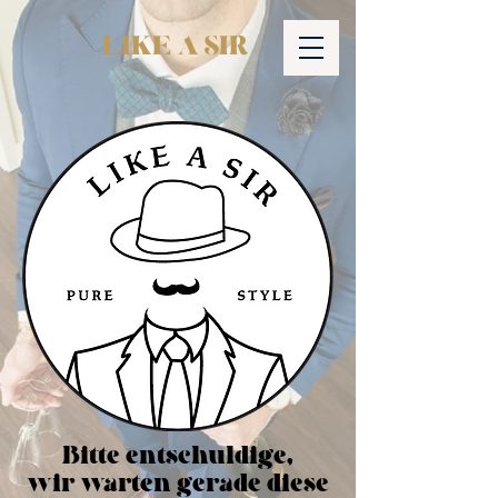
LIKE A SIR
Bitte entschuldige,
wir warten gerade diese