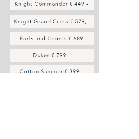
Knight Commander € 449,-
Knight Grand Cross € 579,-
Earls and Counts € 689
Dukes € 799,-
Cotton Summer € 399,-
Kupferseiden Futter € 75
LIKE A SIR
© 2026 Like a Sir
I
MPRESSUM
/
DATENSCHUTZ